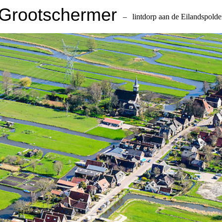
Grootschermer
–
lintdorp aan de Eilandspolde