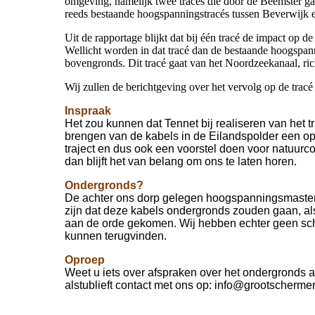
omgeving, namelijk twee tracés die door de Beemster gaa
reeds bestaande hoogspanningstracés tussen Beverwijk e
Uit de rapportage blijkt dat bij één tracé de impact op d
Wellicht worden in dat tracé dan de bestaande hoogspa
bovengronds. Dit tracé gaat van het Noordzeekanaal, r
Wij zullen de berichtgeving over het vervolg op de trac
Inspraak
Het zou kunnen dat Tennet bij realiseren van het t
brengen van de kabels in de Eilandspolder een o
traject en dus ook een voorstel doen voor natuurco
dan blijft het van belang om ons te laten horen.
Ondergronds?
De achter ons dorp gelegen hoogspanningsmasten h
zijn dat deze kabels ondergronds zouden gaan, als
aan de orde gekomen. Wij hebben echter geen schr
kunnen terugvinden.
Oproep
Weet u iets over afspraken over het ondergronds
alstublieft contact met ons op: info@grootschermer