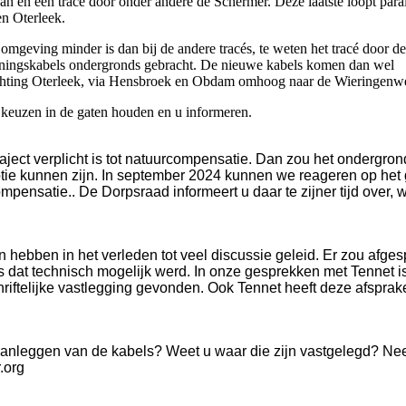
n en één tracé door onder andere de Schermer. Deze laatste loopt paral
n Oterleek.
e omgeving minder is dan bij de andere tracés, te weten het tracé door d
nningskabels ondergronds gebracht. De nieuwe kabels komen dan wel
ichting Oterleek, via Hensbroek en Obdam omhoog naar de Wieringenwe
é keuzen in de gaten houden en u informeren.
raject verplicht is tot natuurcompensatie. Dan zou het ondergron
ptie kunnen zijn. In september 2024 kunnen we reageren op het
mpensatie.. De Dorpsraad informeert u daar te zijner tijd over, 
ebben in het verleden tot veel discussie geleid. Er zou afge
 dat technisch mogelijk werd. In onze gesprekken met Tennet is
iftelijke vastlegging gevonden. Ook Tennet heeft deze afsprak
 aanleggen van de kabels? Weet u waar die zijn vastgelegd? Ne
.org