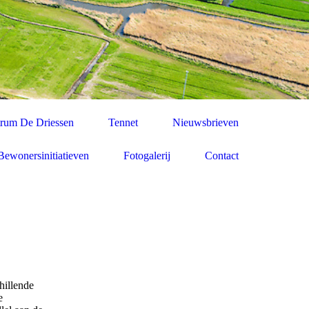
rum De Driessen
Tennet
Nieuwsbrieven
Bewonersinitiatieven
Fotogalerij
Contact
hillende
e