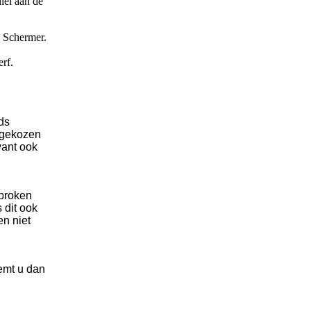
lel aan de
e Schermer.
rf.
ds
 gekozen
want ook
sproken
 dit ook
en niet
emt u dan